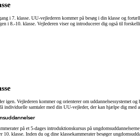
asse
ang i 7. klasse. UU-vejlederen kommer på besøg i din klasse og fortæl
en i 8.-10. klasse. Vejlederen viser og introducerer dig også til forsk
asse
eder igen. Vejlederen kommer og orienterer om uddannelsessystemet og
 få individuelle samtaler med din UU-vejleder, der kan hjælpe dig med
omsuddannelser
ekammerater på et 5-dages introduktionskursus på ungdomsuddannelserne,
ler 10. klasse. Inden du og dine klassekammerater besøger ungdomsudda