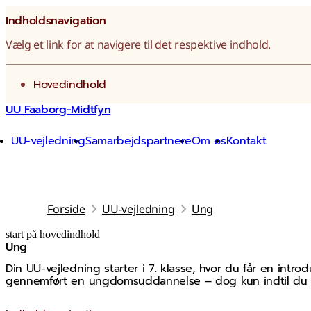
Indholdsnavigation
Vælg et link for at navigere til det respektive indhold.
gå til
Hovedindhold
UU Faaborg-Midtfyn
UU-vejledning
Samarbejdspartnere
Om os
Kontakt
Forside
UU-vejledning
Ung
start på hovedindhold
Ung
senest opdateret 16. juli 2026
Din UU-vejledning starter i 7. klasse, hvor du får en intro
gennemført en ungdomsuddannelse – dog kun indtil du fy