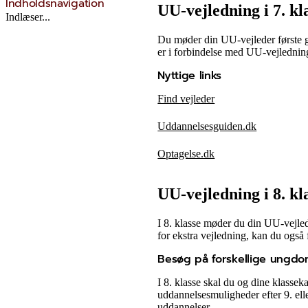
Indholdsnavigation
UU-vejledning i 7. kl
Indlæser...
Du møder din UU-vejleder første g
er i forbindelse med UU-vejledning
Nyttige links
Find vejleder
Uddannelsesguiden.dk
Optagelse.dk
UU-vejledning i 8. kl
I 8. klasse møder du din UU-vejl
for ekstra vejledning, kan du også
Besøg på forskellige ungd
I 8. klasse skal du og dine klass
uddannelsesmuligheder efter 9. el
uddannelser.