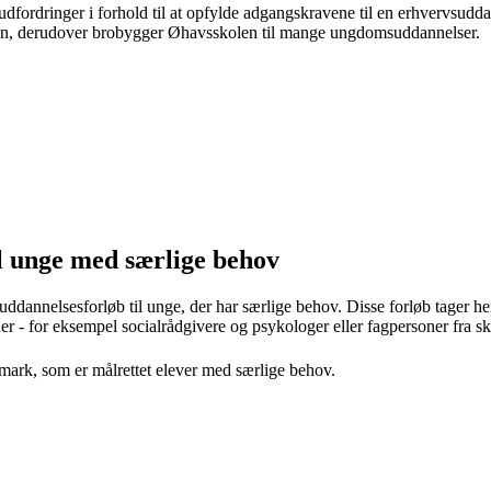
r udfordringer i forhold til at opfylde adgangskravene til en erhvervsud
n, derudover brobygger Øhavsskolen til mange ungdomsuddannelser.
il unge med særlige behov
annelsesforløb til unge, der har særlige behov. Disse forløb tager he
r - for eksempel socialrådgivere og psykologer eller fagpersoner fra sk
nmark, som er målrettet elever med særlige behov.